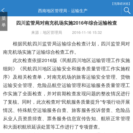
新
【无障碍浏览】
窗
西南地区管理局 - 运输生产
口
菜
四川监管局对南充机场实施2016年综合运输检查
打
单
开
来源：地区管理局
2016-11-16 15:32
无
障
根据民航四川监管局运输综合检查计划，四川监管局对
碍
南充机场实施了运输综合检查工作。
说
此次检查依据2016版《民航四川地区运输管理工作实施
明
细则》《民航四川地区运输安全和服务质量管理工作实施程
页
面,
序》及相关检查单，对南充机场的旅客运输安全管理、货物
按
运输安全管理、危险品航空运输管理和运输服务质量管理工
Alt
作实施了全面检查，并对前期检查发现问题的整改情况进行
加
波
了复核。同时，此次检查对“民航服务质量提升”专项行动开展
浪
情况、特殊航空运输服务自查、旅客服务投诉督查、危险品
键
从业人员资质排查、票务服务信息宣传告知、航班正常管理
打
和大面积航班延误处置等工作进行了专项督查。
开