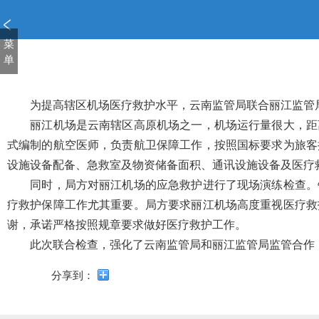
新
窗
口
菜
打
单
开
无
障
为提高辖区机场医疗救护水平，云南监管局联合丽江监管局
碍
丽江机场是云南辖区高原机场之一，机场运行量很大，距离
说
式编制的航空医师，负责航卫保障工作，按照国标要求为旅客
明
设施设备配备、急救室及物资储备面积、通讯设施设备及医疗
页
面,
同时，局方对丽江机场的应急救护进行了现场演练检查。针
按
疗救护保障工作尤其重要。局方要求丽江机场高度重视医疗救
Alt
谢，承诺严格按照规章要求做好医疗救护工作。
加
波
此次联合检查，强化了云南监管局和丽江监管局监管合作，
浪
键
分享到：
打
开