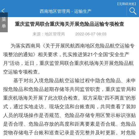
新
【无障碍浏览】
窗
西南地区管理局 - 运输生产
口
菜
重庆监管局联合重庆海关开展危险品运输专项检查
打
单
开
来源：地区管理局
2022-06-07 08:03
无
障
为落实西南局《关于开展民航西南地区危险品航空运输专
碍
项整治的通知》相关要求，扎实推进第
21个全国“安全生产
说
月”活动，近日，重庆监管局联合重庆机场海关开展危险品航
明
空运输专项检查。
页
面,
基于对出入境危险品航空运输过程中隐含危险品、未申
按
报危险品和危险品超期存储等共同监管职责，重庆监管局和
Alt
重庆机场海关开展了此次联合检查。双方采取“四不两直”的形
加
波
式，通过实地走访、现场交流和台账查阅，共同查看了装卸
浪
人员的现场操作是否规范、危险品存储专用区警示标识张贴
键
是否合理、危险品存放的高度和距离要素是否合规、危险品
打
货物存储电子台账和巡查记录是否完整并及时更新。对危险
开