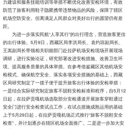
导
力建设和服务技能培训等举措不断优化改善安检环境，有效
盲
防范了旅客利用鞋子隐匿携带违禁物品的风险，保障了辖区
模
机场空防安全。但
离满足人民群众对美好出行的愿望仍有差
式
距
。
为进一步落实民航“人享其行”的出行理念，营造旅客更佳
的出行体验。5月9日，西藏区局李洪局长、袁灼琼副局长、
王嵩副局长带领相关职能部门赴拉萨机场安检现场开展现场
调研，
进行
实验论证，研究部署改进安检措施、改善卫生环
境、提高服务质量的具体举措。在参考借鉴藏区其他机场安
检模式、确保航空安全、落实各项安全措施的基础上，西藏
区局研究制定了一揽子便于提升旅客出行体验的安检举措
：
一是结合实际研究制定旅客不脱鞋安检标准和程序，自5月12
日起，在拉萨贡嘎机场选取部分安检通道开展旅客穿鞋通过
安全门进行安全检查试点工作，在试点措施成熟运用的基础
上于5月29日起，在拉萨贡嘎机场正式推行“旅客不脱鞋安全
检查”，并计划逐步在辖区机场全面推广。二是进一步加大安