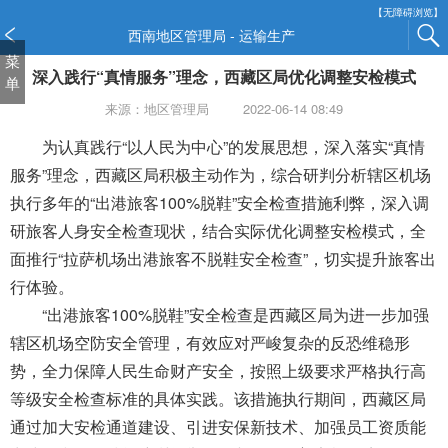
新
【无障碍浏览】
窗
西南地区管理局 - 运输生产
口
菜
深入践行“真情服务”理念，西藏区局优化调整安检模式
打
单
开
来源：地区管理局
2022-06-14 08:49
无
障
为认真践行“以人民为中心”的发展思想，深入
落实
“真情
碍
服务”理念，西藏区局积极主动作为，综合研判分析辖区机场
说
执行多年的“出港旅客100%脱鞋”安全检查措施利弊，深入调
明
研旅客人身安全检查现状，结合实际优化调整安检模式，全
页
面,
面推行“拉萨机场出港旅客不脱鞋安全检查”，切实提升旅客出
按
行体验。
Alt
“出港旅客100%脱鞋”安全检查是西藏区局为进一步加强
加
波
辖区机场空防安全管理，有效应对严峻复杂的反恐维稳形
浪
势，全力保障人民生命财产安全，按照上级要求严格执行
高
键
等级安全检查标准
的
具体
实践
。该措施执行期间，西藏区局
打
通过加大安检通道建设、引进安保新技术、加强员工资质能
开