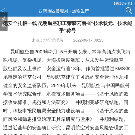
新
【无障碍浏览】
窗
西南地区管理局 - 运输生产
口
菜
把安全扎根一线 昆明航空职工荣获云南省“技术状元、技术能
打
单
开
手”称号
无
来源：地区管理局
2022-06-17 08:25
障
碍
昆明航空自2009年2月15日开航以来，常年高频次执飞特
说
殊机场、复杂机场、大海拔跨度航班，从未发生运输航空一
明
般征候及以上事件，安全运行逾13年。作为首批通过SMS体
页
面,
系审定的航空公司，昆明航空建立了可靠的安全管理体系和
按
健全的安全监管队伍。2019年以来，昆明航空与中国民航科
Alt
学技术研究院合作，承接技术服务项目——《基于风险的数
加
据收集标准、规范和方法研究》，并顺利完成研究结题。同
波
浪
时，积极申报民航局安全能力建设项目——《基于流程的全
键
面风险和隐患排查治理工具箱研究与运用》，并顺利结题。
打
通过近些年的安全项目研究，昆明航空对安全风险管理的工
开