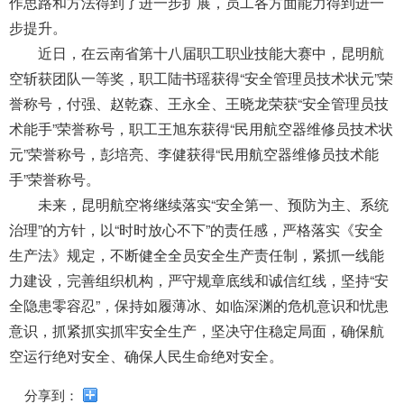
作思路和方法得到了进一步扩展，员工各方面能力得到进一
导
盲
步提升。
模
近日，在云南省第十八届职工职业技能大赛中，昆明航
式
空斩获团队一等奖，职工陆书瑶获得“安全管理员技术状元”荣
誉称号，付强、赵乾森、王永全、王晓龙荣获“安全管理员技
术能手”荣誉称号，职工王旭东获得“民用航空器维修员技术状
元”荣誉称号，彭培亮、李健获得“民用航空器维修员技术能
手”荣誉称号。
未来，昆明航空将继续落实“安全第一、预防为主、系统
治理”的方针，以“时时放心不下”的责任感，严格落实《安全
生产法》规定，不断健全全员安全生产责任制，紧抓一线能
力建设，完善组织机构，严守规章底线和诚信红线，坚持“安
全隐患零容忍”，保持如履薄冰、如临深渊的危机意识和忧患
意识，抓紧抓实抓牢安全生产，坚决守住稳定局面，确保航
空运行绝对安全、确保人民生命绝对安全。
分享到：