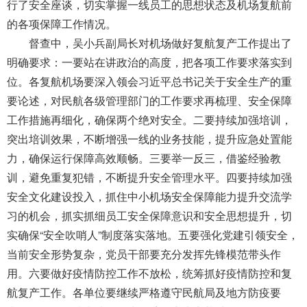
导
行了安全座谈，切实掌握一线员工的思想状态及机场复航前
盲
的各项保障工作情况。
模
督查中，吴小兵副局长对机场做好复航复产工作提出了
式
明确要求：一要站在讲政治的高度，把各项工作要求落实到
位。各复航机场要深入领会
习近平
总书记关于安全生产的重
要论述，对民航各级管理部门的工作要求再梳理、安全保障
工作措施再细化，确保两个
绝对安全
。二要持续加强培训，
突出培训效果，不断增强一线的业务技能，提升应急处置能
力，确保运行保障高效顺畅。三要举一反三，借鉴经验教
训，避免重复犯错，不断提升安全管理水平。四要持续加强
安全文化建设投入，抓住中小机场安全保障能力提升交流学
习的机会，抓实抓细员工安全保障意识和安全思想提升，切
实确保“安全吹哨人”制度落实落地。五要强化党建引领安全，
当前安全形势复杂，党员干部要充分发挥先锋模范带头作
用。六
要
做好
疫情防控工作不放松，统筹抓好疫情防控和复
航复产工作。各单位要继续严格遵守民航局及地方防疫要