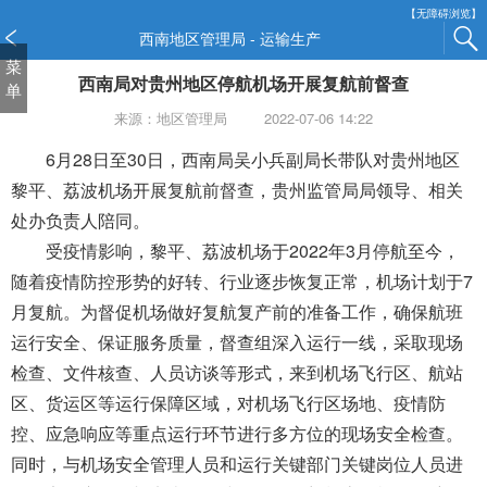
新
【无障碍浏览】
窗
西南地区管理局 - 运输生产
口
菜
西南局对贵州地区停航机场开展复航前督查
打
单
开
来源：地区管理局
2022-07-06 14:22
无
障
6月28日至30日，西南
局吴小兵副局长带队对贵州地区
碍
黎平、荔波机场开展复航前督查，贵州监管局局领导、相关
说
处办负责人陪同。
明
受疫情影响，黎平、荔波机场于2022年3月停航至今，
页
面,
随着疫情防控形势的好转、行业逐步恢复正常，机场计划于7
按
月复航。为督促机场做好复航复产前的准备工作，确保航班
Alt
运行安全、保证服务质量，督查组深入运行一线，采取现场
加
波
检查、文件核查、人员访谈等形式，来到机场飞行区、航站
浪
区、货运区等运行保障区域，对机场飞行区场地、疫情防
键
控、应急响应等重点运行环节进行多方位的现场安全检查。
打
同时，与机场安全管理人员和运行关键部门关键岗位人员进
开