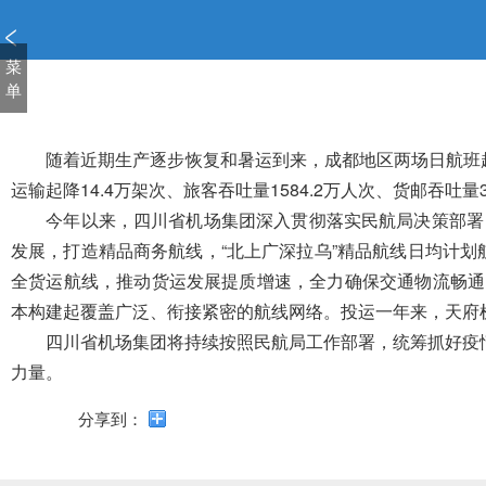
新
窗
口
菜
打
单
开
无
障
随着近期生产逐步恢复和暑运到来，成都
地区
两场日航班起
碍
运输起降14.4万架次、旅客吞吐量1584.2万人次、货邮吞吐量
说
今年以来，四川
省机场集团
深入贯彻落实民航局决策部署
明
发展，打造精品商务航线，“北上广深拉乌”精品航线日均计划航
页
面,
全货运航线，推动货运发展提质增速，全力确保交通物流畅通
按
本构建起覆盖广泛、衔接紧密的航线网络。投运一年来，天府机场
Alt
四川
省机场集团
将持续
按照民航局工作部署，统筹抓好疫
加
波
力量。
浪
键
分享到：
打
开