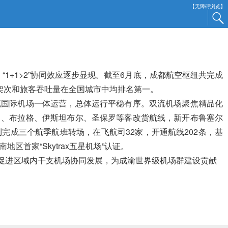
【无障碍浏览】
1+1>2”协同效应逐步显现。
截至6月底，成都航空枢纽共完成
输起降架次和旅客吞吐量在全国城市中均排名第一。
流国际机场一体运营，总体运行平稳有序。
双流机场聚焦精品化
日、布拉格、伊斯坦布尔、圣保罗等客改货航线，新开布鲁塞尔
成三个航季航班转场，在飞航司32家，开通航线202条，基
首家“Skytrax五星机场”认证。
促进区域内干支机场协同发展，为成渝世界级机场群建设贡献