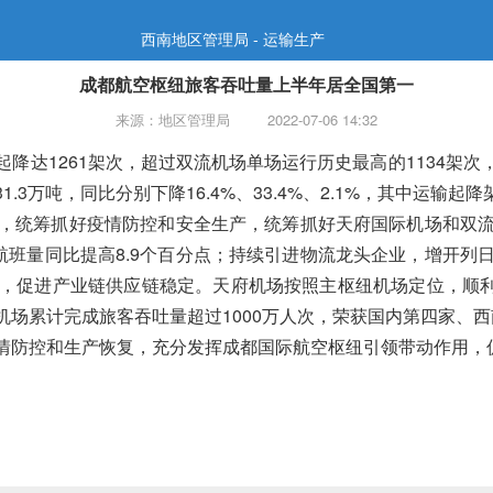
西南地区管理局 - 运输生产
成都航空枢纽旅客吞吐量上半年居全国第一
来源：地区管理局
2022-07-06 14:32
降达1261架次，超过双流机场单场运行历史最高的1134架次，“
31.3万吨，同比分别下降16.4%、33.4%、2.1%，其中运
，统筹抓好疫情防控和安全生产，统筹抓好天府国际机场和双
班量同比提高8.9个百分点
；
持续引进物流龙头企业，增开列
，促进产业链供应链稳定。天府机场按照主枢纽机场定位，顺利完
累计完成旅客吞吐量超过1000万人次，荣获国内第四家、西南地区
情防控和生产恢复，
充分发挥成都国际航空枢纽引领带动作用，