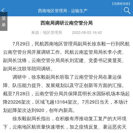
新
【无障碍浏览】
窗
西南地区管理局 - 运输生产
口
菜
西南局调研云南空管分局
打
单
开
来源：地区管理局
2022-08-03 16:42
无
障
7月29日，民航西南地区管理局副局长徐东毅一行到民航
碍
云南空管分局开展调研工作。民航云南监管局局长李小虎、
说
副局长沈锋，云南空管分局局长刘宏建、党委书记黄显英、
明
副局长沈联等陪同调研。
页
面,
调研中，徐东毅副局长听取了云南空管分局在暑运保
按
障、队伍能力提升、发展规划以及守正创新等方面的汇报。
Alt
截至7月28日，云南空管分局共保障昆明长水国际机场本场起
加
波
降23226架次，区域飞越13164架次。7月29日当天，本场计
浪
划起降架次达到920，创年内新高。
键
徐东毅副局长指出，在积极有序推动复工复产的大环境
打
下，云南地区航班量快速增长，加之疫情反复、暑运恶劣天
开