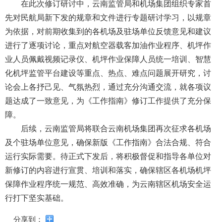
导
在此次
修订研讨
中，云南监管局和机场集团组织专家首
盲
先对民航局新下发的规章和文件进行专题研讨学习，以规章
模
为依据，对前期收集到的各机场及驻场单位反馈意见和建议
式
进行了逐项讨论，重点对航空器载客加油作业程序、机坪作
业人员佩戴视频记录仪、机坪作业保障人员统一培训、智慧
化机坪监管平台建设等重点、热点、难点问题展开研究，讨
论会上各抒己见、气氛热烈，通过充分沟通交流，就各项议
题
达成了一致意见，
为
《工作指南》
修订工作提供了充分保
障。
后续
，云南监管局将联合云南机场集团再次征求各机场
及个驻场单位意见，确保新版
《工作指南》
合法合规、符合
运行实际需要。待正式下发后，将积极督促和指导各单位对
新修订的内容进行宣贯、培训和落实，确保辖区各机场机坪
保障作业程序统一规范、高效准确，为云南辖区机场安全运
行打下坚实基础。
分享到：