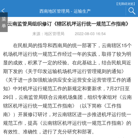
新
【无障碍浏览】
窗
西南地区管理局 - 运输生产
口
菜
云南监管局组织修订《辖区机坪运行统一规范工作指南》
打
单
开
来源：地区管理局
2022-08-03 16:54
无
障
在民航局的指导和西南局的统一部署下，云南辖区15个
碍
机场机坪运行统一规范工作经过一年的实践，取得了较为明
说
显的成效，积累了一定的经验
。
在此基础上，结合民航局近
明
期下发的《关于印发运输机场机坪运行管理规则的通知》
页
面,
《关于进一步加强航油供应安全运营安全运营管理工作的通
按
知》中
对机坪运行规范工作的新规定和要新求，7月27日至
Alt
29日，云南监管局联合云南机场集团，组织专家组对《云南
加
波
辖区机坪运行统一规范工作指南》
（
以下简称《
工作指
浪
南
》
）
开展
修订研讨，对云南辖区进一步推进机坪运行统一
键
规范工作，提高《云南辖区机坪运行统一规范工作指南》的
打
有效性、准确性，进行了充分研究和部署。
开