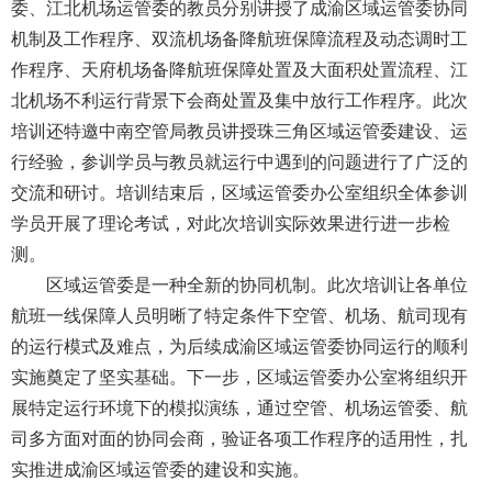
导
委、江北机场运管委的教员分别讲授了成渝区域运管委协同
盲
机制及工作程序、双流机场备降航班保障流程及动态调时工
模
作程序、天府机场备降航班保障处置及大面积处置流程、江
式
北机场不利运行背景下会商处置及集中放行工作程序。此次
培训还特邀中南空管局教员讲授
珠三角区域运管委建设、运
行经验，参训学员与教员就运行中遇到的问题进行了广泛的
交流和研讨。培训结束后，区域运管委办公室组织全体参训
学员开展了理论考试，对此次培训实际效果进行进一步检
测。
区域运管委是一种全新的协同机制。此次培训让
各单位
航班一线保障人员明晰了特定条件下空管、机场、航司现有
的
运行模式及难点，为后续成渝区域运管委协同运行的顺利
实施奠定了坚实基础。下一步，区域运管委办公室将组织开
展特定运行环境下的模拟演练，通过空管、机场运管委、航
司多方面对面的协同会商，验证各项工作程序的适用性，扎
实推进成渝区域运管委的建设和实施。