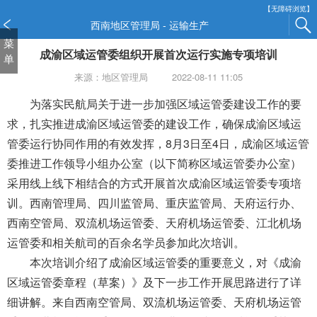
新
【无障碍浏览】
窗
西南地区管理局 - 运输生产
口
菜
成渝区域运管委组织开展首次运行实施专项培训
打
单
开
来源：地区管理局
2022-08-11 11:05
无
障
为落实民航局关于进一步加强区域运管委建设工作的要
碍
求，扎实推进成渝区域运管委的建设工作，确保成渝区域运
说
管委运行协同作用的有效发挥，
8月3日至4日，
成渝区域运管
明
委推进工作领导小组办公室（以下简称区域运管委办公室）
页
面,
采用线上线下相结合的方式开展
首次
成渝区域运管委专项培
按
训。西南管理局、四川监管局、重庆监管局、天府运行办、
Alt
西南空管局、双流机场运管委、天府机场运管委、江北机场
加
波
运管委和相关航司的百余名学员参加
此次培训。
浪
本次培训介绍了成渝区域运管委的重要意义，对《成渝
键
区域运管委章程（草案）》及下一步工作开展思路进行了详
打
细讲解。
来自西南空管局、双流机场运管委、天府机场运管
开