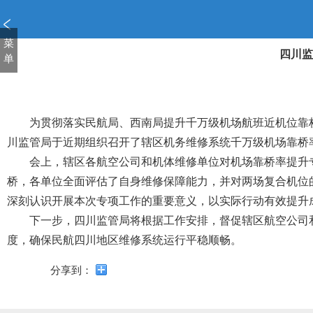
新
窗
口
菜
四川监
打
单
开
无
障
碍
为贯彻落实民航局、西南局提升千万级机场航班近机位靠
说
川监管局于近期组织召开了辖区机务维修系统千万级机场靠桥
明
会上，辖区各航空公司和机体维修单位对机场靠桥率提升
页
面,
桥，各单位全面评估了自身维修保障能力，并对两场复合机位
按
深刻认识开展本次专项工作的重要意义，以实际行动有效提升
Alt
下一步，四川监管局将根据工作安排，督促辖区航空公司
加
波
度，确保民航四川地区维修系统运行平稳顺畅。
浪
键
分享到：
打
开