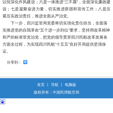
导
以恒深化作风建设；六是一体推进“三不腐”，全面深化廉政建
盲
设；七是凝聚奋进力量，切实推进群团和宣传工作；八是压
模
紧压实政治责任，推进全面从严治党。
式
下一步，四川监管局党委将切实强化责任担当
，
全面落
实推进党的自我革命“五个进一步到位”要求，坚持用改革精神
和严的标准管党治党，把党的领导贯穿四川民航改革发展各
方面全过程，为实现四川民航“十五五”良好开局提供坚强保
证。
分享到：
首页
丨
导航
丨
电脑版
版权所有：中国民用航空局