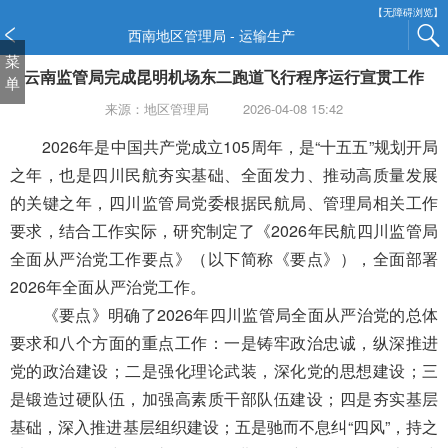
新
【无障碍浏览】
窗
西南地区管理局 - 运输生产
口
菜
云南监管局完成昆明机场东二跑道飞行程序运行宣贯工作
打
单
开
来源：地区管理局
2026-04-08 15:42
无
障
2026年是中国共产党成立105周年，是“十五五”规划开局
碍
之年，也是四川民航夯实基础、全面发力、推动高质量发展
说
的关键之年
，四川监管局党委根据民航局、管理局
相关工作
明
要求，结合工作实际，研究制定了《202
6
年民航四川监管局
页
面,
全面从严治党工作要点》（以下简称《要点》）
，全面部署
按
2026年
全面从严治党工作。
Alt
《要点》明确了202
6
年四川监管局全面从严治党的总体
加
波
要求和八个方面的重点工作
：
一是铸牢政治忠诚，纵深推进
浪
党的政治建设；二是强化理论武装，深化党的思想建设；三
键
是锻造过硬队伍，加强高素质干部队伍建设；四是夯实基层
打
基础，深入推进基层组织建设；五是驰而不息纠“四风”，持之
开