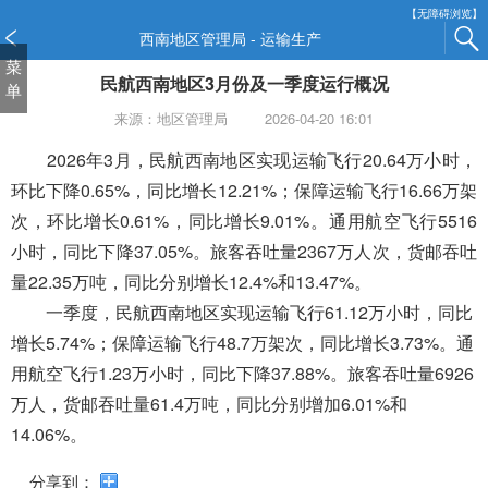
新
【无障碍浏览】
窗
西南地区管理局 - 运输生产
口
菜
民航西南地区3月份及一季度运行概况
打
单
开
来源：地区管理局
2026-04-20 16:01
无
障
202
6
年
3
月，民航西南地区实现运输飞行
20.64
万小时，
碍
环比下降0.65
%
，同比增长
12.21
%；保障运输飞行
16.66
万架
说
次，环比增长
0.61
%，同比增长
9.01
%。通用航空飞行
5516
明
小时，同比下降
37.05
%。旅客吞吐量
2367
万人次，货邮吞吐
页
面,
量
22.35
万吨，同比分别增长
12.4
%和
13.47
%。
按
一季度，民航西南地区实现运输飞行
61.12
万小时，同比
Alt
增长
5.74
%；保障运输飞
行
48.7
万架次，同比增长
3.73
%。通
加
波
用航空飞行
1.23
万小时，同比下降37.88%。
旅客吞吐量
6926
浪
万人，货邮吞吐量
61.4
万吨，同比分别增加
6.01
%和
键
14.06
%。
打
开
分享到：