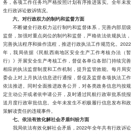
务，各项工作任务均严格按照计划有序推进落实。
全年未发
生行政诉讼
败诉情况。
六
、对行政权力的制约和监督方面
不断健全行政权力运行制约和监督体系，完善内部层级
监督，加强对重点岗位的制约和监督，
严格依法依规执法，
完善执法程序和操作流程，推进行政执法
工作规范化
。
202
2
年
，我
局
依据
《民航西南地区安全
生产工作
考核办法（暂
行）》
开展安全
生产
考核工作
，
督促
各
单位各部门持续
完善
相应的执法监督制度和工作机制
，提升监管
效能
。
每
月局
安
委会上对上月执法信息进行通报，督促及监督各项执法工作
依法推进。
同时
全面推进政务公开，对各类政务信息均按规
定主动公开或者依申请公开
，
及时通过民航行政审批系统报
送月度行政审批信息。
全年
未发生不积极履行信息发布和政
策解读责任的违规事件。
七、依法有效化解社会矛盾纠纷方面
我局
依法有效化解社会矛盾，
202
2
年全年共
有
行政诉讼