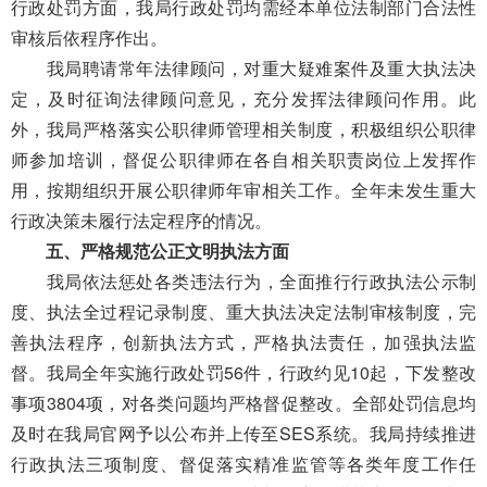
行政处罚方面，我局行政处罚均需经本单位法制部门合法性
审核后依程序作出。
我局聘请常年法律顾问，对重大疑难案件及重大执法决
定，及时征询法律顾问意见，充分发挥法律顾问作用。此
外，我局严格落实公职律师管理相关制度，积极组织公职律
师
参加
培训，督促公职律师在各自相关职责岗位上发挥作
用，
按期
组织开展公职律师年审相关工作。全年未发生重大
行政决策未履行法定程序的情况。
五、
严格规范公正文明执法方面
我局
依法惩处
各类违法行为，全面推行行政执法公示制
度、执法全过程记录制度、重大执法决定法制审核制度，完
善执法程序，创
新执法方式
，严格执法责任，加强执法监
督。我局全年实施行政处罚
5
6
件，行政约见
1
0
起，下发整改
事项
380
4
项
，对各类问题均严格督促整改。全部处罚信息均
及时在我局官网予以公布
并上传至SES系统
。
我局
持续推进
行政执法三项制度、督促落实精准监管等各类年度工作任