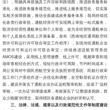
法》，明确具体措施及工作目标和路线图，推进政务服务标
准化，推进政务服务规范化，推进线上服务规范化，切实落
实相关保障措施，推动全面建成政务服务体系
；
我局
持续优
化各类行政审批，
通航经营许可实现网上审批一站式服务
，
取消非经营性通航单位和个人审批，改为非经营性通航单位
和个人直接在系统上开展备案
，
发布《西南地区通用航空经
营许可和运行许可联合审定工作程序》，实现传统通航企业
经营许可和运行许可联合审定
；
持续推进适航管理系统
AMOS建设，采用线上受理缴费、线上许可、视频审查和现
场审查相结合的方式，缩短行政许可周期，节约时间成本
；
局公安局对中国民用航空安全员执照管理系统、民航行政审
批工作门户系统作进一步优化和调整
，
在空勤登机证办理方
面，建设并落实了通航企业办证远程预审机制，促成了“远程
审核，一次办证”的便捷成果，有效落实了“让数据多跑路，群
众少跑腿”的理念，获得辖区各通航企业的好评和认可。
三、
法律、法规、规章以及行政规范性文件等制度建设