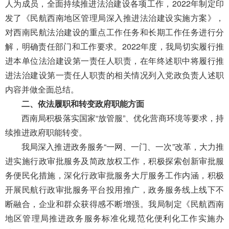
导
人为成员，全面
持续
推进
法治建设各项工作，
2
022
年
制定印
盲
发了《民航西南地区管理局深入推进法治建设实施方案》，
模
对西南民航法治建设的重点工作任务和长期工作任务进行分
式
解，明确责任部门和工作要求。
202
2
年度，
我局
切实履行推
进
本单位
法治建设第一责任人职责，
在年终述职中将
履行推
进法治建设第一责任人职责
的相关
情况列入
党政负责人
述职
内容
并做全面总结
。
二、
依法履职和转变政府职能方面
西南局
积极落实国家“放管服”、优化营商环境等要求，
持
续
推进政府职能转变。
我局深入推进政务服务“一网、一门、一次”改革，大力推
进实施行政审批服务及简政放权工作，积极探索创新审批服
务便民化措施，深化行政审批服务大厅服务工作内涵，积极
开展民航行政审批服务平台投用推广，政务服务线上线下不
断融合，企业和群众获得感不断增强
。
我局制定《民航西南
地区管理局推进政务服务标准化规范化便利化工作实施办