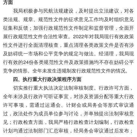
方面
我局
积极参与民航法规建设，及时提出立法建议，对各
类法规
、
规章
、
规范性文件的征求意见工作均及时组织意见
征集和反馈；加强行政规范性文件制定和监督管理，全面开
展行政规范性文件合法性审
查
。
2022年对我局现行有效政策
性文件进行全面清理核查，重点清理各类政策文件是否有涉
及妨碍统一市场和公平竞争的规定与做法。经清理，我局现
行有效的
24
份各类规范性文件及政策措施均不存在妨碍公平
竞争的情形。
全年未发生违规制发行政规范性文件的情况。
四、执行重大行政决策程序方面
切实推行重大执法决定法制审核制度。
行政许可方面，
全年未涉及行政许可听证事宜，对涉及资源分配等重大行政
许可事项，需通过运通会、计财会或局务会等形式
审议
通
过，
政法
处
作为成员单位参与讨论，
并单独
提出法制审核意
见；行政检查方面，我局严格行政检查计划编制，
行政检查
计划均通过法制部门汇总审核，经局务会审议通过后发布；