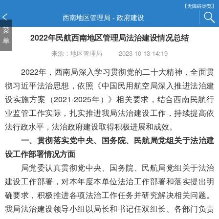
新
【无障碍浏览】
窗
西南地区管理局 - 政府建设
口
菜
2022年民航西南地区管理局法治建设情况总结
打
单
开
来源：地区管理局
2023-10-13 14:19
无
障
2022年，
西南局
深入学习贯彻党的二十大精神，全面贯
碍
彻习近平法治思想
，
依照
《中国民用航空局深入推进法治建
说
设实施方案（2
021
-
2025
年）》相关要求
，
结合西南
民航行
明
业监管
工作实际，扎实推进我局法治建设
工作
，
持续
提高依
页
面,
法行政水平，法治政府建设取得积极进展和成效。
按
一、贯彻落实党中央、国务院、民航局党组关于法治建
Alt
设工作部署情况方面
加
波
局
党委
认真
贯彻
党中央、国务院、民航局党组关于法治
浪
建设工作部署，对
本年度
本单位法治工作部署和落实提出明
键
确要求，积极推进各项法治工作任务并研究解决相关问题。
打
我局法治建设领导小组以
局长
和书记
任
双
组长、各部门负责
开