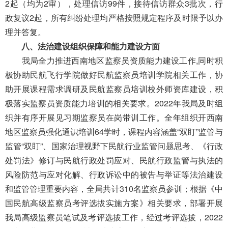
2起
（
均为
2审）
，
处
理信访
99
件
，接待
信访群众
3
批次
，
行
政复议
2起
，
所有纠纷处理均严格按照规定程序及时限予以办
理并答复。
八、法治建设组织保障
和能
力建设方面
我局全力推进西南地区监察员资质能力建设工作
,
同时积
极
协助
民航
飞行学院做好民航监察员培训学院相关工作，协
助开展课程需求调研及民航监察员培训校外师资库建设
，
积
极落实监察员资质能力培训的相关要求。
202
2
年我局
及时组
织
并
有序
开展见习期监察员在岗带训
工作
。
全年组织开西南
地区监察员强化通识培训64学时，课程内容涵盖“双盯”监管与
监管“双盯”、国家治理视野下民航行业监管问题思考、《行政
处罚法》修订与民航行政处罚应对、民航行政监管与执法的
风险防范与应对化解、行政诉讼中的被告与举证等法治建设
和监管管理重要内容，全局共计
310
名监察员参训；
根据《
中
国民航
高级监察
员考评
选拔实施方案
》相关要求，
部署开展
我局高级监察员笔试及考评选拔工作
，
经过考评选拔，
202
2