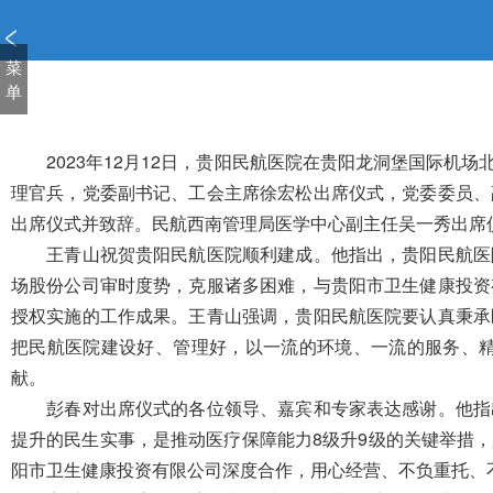
新
窗
口
菜
打
单
开
无
障
2023年
1
2月12日，贵阳民航医院在贵阳龙洞堡国际机场
碍
理官兵，党委副书记、工会主席徐宏松出席仪式，党委委员、
说
出席仪式并致辞。民航西南管理局医学中心副主任吴一秀出席
明
王青山
祝贺贵阳民航医院顺利建成。他指出，贵阳民航医
页
面,
场股份公司审时度势，克服诸多困难，与贵阳市卫生健康投资
按
授权实施的工作成果。王青山强调，
贵阳民航医院要认真秉承
Alt
把民航医院建设好、管理好，以一流的环境、一流的服务、
加
波
献。
浪
彭春对出席仪式
的各位领导、嘉宾
和
专家
表达感谢。他指
键
提升的民生实事，是推动医疗保障能力
8
级升
9
级的关键举措，
打
阳市卫
生健康
投资
有限公司
深度合作，用心经营、不负重托、
开