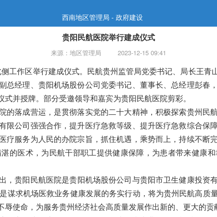
西南地区管理局 - 政府建设
贵阳民航医院举行建成仪式
来源：地区管理局
2023-12-15 09:41
北侧工作区举行建成仪式。
民航贵州监管局党委书记、局长王青
副总经理、贵阳机场股份公司党委书记、董事长、总经理彭春
仪式并授牌。部分受邀领导和嘉宾为贵阳民航医院剪彩。
院的落成营运，是贯彻落实党的二十大精神，积极探索贵州民
有限公司强强合作，提升医疗急救等级、提升医疗急救综合保
医疗服务为人民的办院宗旨，抓住机遇，乘势而上，持续不断
精湛的医术，为民航干部职工提供健康保障，为患者带来健康和
出，贵阳民航医院是贵阳机场股份公司与
贵阳市卫
生健康
投资
是谋求机场医救业务健康发展的务实行动，将为贵州民航高质
不辱使命，为服务贵州经济社会高质量发展作出新的、更大的贡