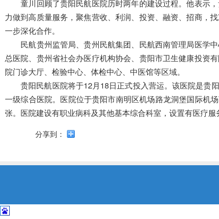
导
童川回顾了贵阳民航医院历时
两
年的建设过程。他表示，
盲
力
做到
高质量服务，聚焦营收、利润、投资、融资、招商，找
模
一步深化合作。
式
民航贵州监管局、贵州民航集团、民航西南管理局医学中
总医院、贵州省社会办医疗机构协会、贵阳市卫生健康投资有
院
门诊大厅、检验中心、
体检中心、中医馆
等区域
。
贵阳民航医院将于12月18日正式投入营运。该医院是
一级综合医院。医院位于贵阳市南明区机场
路龙洞堡国际机场
张。医院
建设有职业病科及其他基本综合科室，设置有医疗服
分享到：