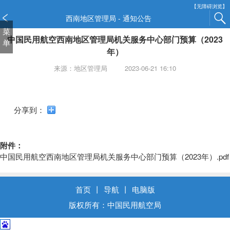
新
【无障碍浏览】
窗
西南地区管理局 - 通知公告
口
菜
中国民用航空西南地区管理局机关服务中心部门预算（2023
打
单
开
年）
无
来源：地区管理局
2023-06-21 16:10
障
碍
说
明
分享到：
页
面,
按
附件：
Alt
中国民用航空西南地区管理局机关服务中心部门预算（2023年）.pdf
加
波
浪
首页
丨
导航
丨
电脑版
键
版权所有：中国民用航空局
打
开