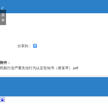
新
窗
口
菜
打
单
开
无
障
碍
说
分享到：
明
页
面,
附件：
按
民航行业严重失信行为认定告知书（唐某琴）.pdf
Alt
加
波
浪
键
打
开