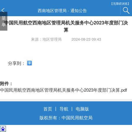
新
【无障碍浏览】
窗
西南地区管理局 - 通知公告
口
菜
中国民用航空西南地区管理局机关服务中心2023年度部门决
打
单
开
算
无
来源：地区管理局
2024-08-23 09:43
障
碍
说
明
分享到：
页
面,
按
附件：
Alt
中国民用航空西南地区管理局机关服务中心2023年度部门决算.pdf
加
波
浪
首页
丨
导航
丨
电脑版
键
版权所有：中国民用航空局
打
开