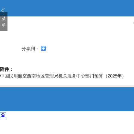
新
窗
口
菜
打
单
开
无
障
分享到：
碍
说
明
附件：
页
中国民用航空西南地区管理局机关服务中心部门预算（2025年）
面,
按
Alt
加
波
浪
键
打
开