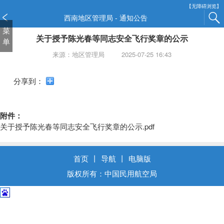
新
【无障碍浏览】
窗
西南地区管理局 - 通知公告
口
菜
关于授予陈光春等同志安全飞行奖章的公示
打
单
开
来源：地区管理局
2025-07-25 16:43
无
障
分享到：
碍
说
明
附件：
页
关于授予陈光春等同志安全飞行奖章的公示.pdf
面,
按
Alt
首页
丨
导航
丨
电脑版
加
波
版权所有：中国民用航空局
浪
键
打
开