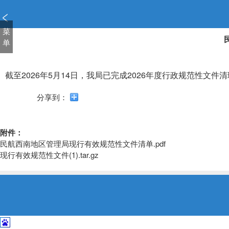
新
窗
口
菜
打
单
开
无
障
截至2026年5月14日，我局已完成2026年度行政规范性文件
碍
说
分享到：
明
页
面,
附件：
按
民航西南地区管理局现行有效规范性文件清单.pdf
Alt
现行有效规范性文件(1).tar.gz
加
波
浪
键
打
开