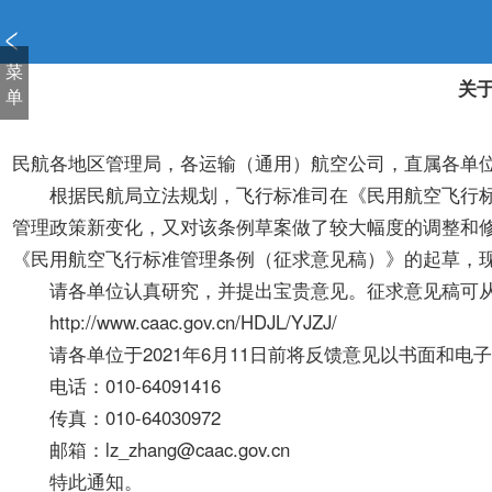
新
窗
口
菜
关
打
单
开
无
民航各地区管理局，各运输（通用）航空公司，直属各单
障
碍
根据民航局立法规划，飞行标准司在《民用航空飞行标准
说
管理政策新变化，又对该条例草案做了较大幅度的调整和
明
《民用航空飞行标准管理条例（征求意见稿）》的起草，
页
请各单位认真研究，并提出宝贵意见。征求意见稿可从民航
面,
按
http://www.caac.gov.cn/HDJL/YJZJ/
Alt
请各单位于2021年6月11日前将反馈意见以书面和电
加
电话：010-64091416
波
浪
传真：010-64030972
键
邮箱：lz_zhang@caac.gov.cn
打
特此通知。