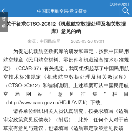
新
【无障碍浏览】
窗
中国民用航空局-意见征集
口
菜
关于征求CTSO-2C612《机载航空数据处理及相关数据
打
单
开
库》意见的函
无
来源：中国民航局
2025-03-26 09:01
障
碍
为促进机载航空数据库的研发和审定，按照中国民用
说
航空规章《民用航空材料、零部件和机载设备技术标准规
明
定》（CCAR-37）有关规定，我司组织起草了中国民用航
页
空技术标准规定《机载航空数据处理及相关数据库》
面,
按
（CTSO-2C612）和编制说明。上述草案可从中国民用航
Alt
空局网站“意见征集”栏目
加
（http://www.caac.gov.cn/HDJL/YJZJ/）下载。
波
请各单位组织相关人员认真研究，按要求填写《适航
浪
键
审定政策意见反馈表》（附后），此外，任何个人对于该
打
草案有意见与建议，也请填写《适航审定政策意见反馈