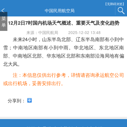
新
【无障碍浏览】
窗
中国民用航空局
口
菜
12月2日7时国内机场天气概述、重要天气及变化趋势
打
单
开
来源：中国民航局
2025-12-02 13:48
无
未来24小时，山东半岛北部、辽东半岛南部有小到中
障
雪；中南地区南部有小到中雨。华北地区、东北地区南
碍
部、中南地区北部、华东地区北部和东南部沿海局地有偏
说
明
北大风。
页
注：本信息仅供出行参考，详情请咨询承运航空公司
面,
按
或出行机场，妥善安排出行。
Alt
加
分享到：
波
浪
键
打