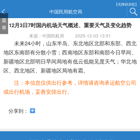
新
【无障碍浏览】
窗
中国民用航空局
口
菜
12月3日7时国内机场天气概述、重要天气及变化趋势
打
单
开
来源：中国民航局
2025-12-03 13:51
无
未来24小时，山东半岛、东北地区北部和东部、西北
障
地区东南部有分散小雪；西南地区东部和南部今日早间、
碍
新疆地区北部明日早间局地有低云低能见度天气；华北地
说
明
区、西北地区、新疆地区局地有霜。
页
注：本信息仅供出行参考，详情请咨询承运航空公司
面,
按
或出行机场，妥善安排出行。
Alt
加
分享到：
波
浪
键
打