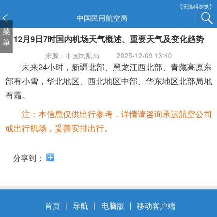
新
【无障碍浏览】
窗
中国民用航空局
口
菜
12月9日7时国内机场天气概述、重要天气及变化趋势
打
单
开
来源：中国民航局
2025-12-09 13:40
无
未来24小时，新疆北部、黑龙江西北部、青藏高原东
障
部有小雪，华北地区、西北地区中部、华东地区北部局地
碍
有霜。
说
明
注：本信息仅供出行参考，详情请咨询承运航空公司
页
或出行机场，妥善安排出行。
面,
按
Alt
分享到：
加
波
浪
键
首页
丨
导航
丨
电脑版
丨
移动客户端
打