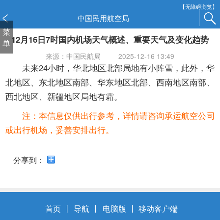
新
【无障碍浏览】
窗
中国民用航空局
口
菜
12月16日7时国内机场天气概述、重要天气及变化趋势
打
单
开
来源：中国民航局
2025-12-16 13:49
无
未来24小时，华北地区北部局地有小阵雪，此外，华
障
北地区、东北地区南部、华东地区北部、西南地区南部、
碍
西北地区、新疆地区局地有霜。
说
明
注：本信息仅供出行参考，详情请咨询承运航空公司
页
或出行机场，妥善安排出行。
面,
按
Alt
分享到：
加
波
浪
键
首页
丨
导航
丨
电脑版
丨
移动客户端
打