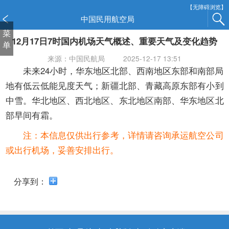
新
【无障碍浏览】
窗
中国民用航空局
口
菜
12月17日7时国内机场天气概述、重要天气及变化趋势
打
单
开
来源：中国民航局
2025-12-17 13:51
无
未来24小时，华东地区北部、西南地区东部和南部局
障
地有低云低能见度天气；新疆北部、青藏高原东部有小到
碍
中雪。华北地区、西北地区、东北地区南部、华东地区北
说
明
部早间有霜。
页
注：本信息仅供出行参考，详情请咨询承运航空公司
面,
按
或出行机场，妥善安排出行。
Alt
加
分享到：
波
浪
键
打