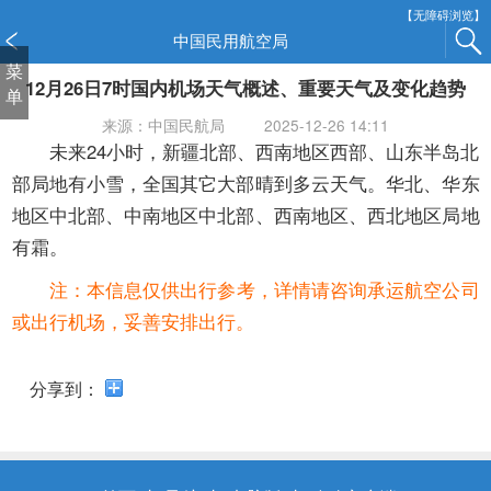
新
【无障碍浏览】
窗
中国民用航空局
口
菜
12月26日7时国内机场天气概述、重要天气及变化趋势
打
单
开
来源：中国民航局
2025-12-26 14:11
无
未来24小时，新疆北部、西南地区西部、山东半岛北
障
部局地有小雪，全国其它大部晴到多云天气。华北、华东
碍
地区中北部、中南地区中北部、西南地区、西北地区局地
说
明
有霜。
页
注：本信息仅供出行参考，详情请咨询承运航空公司
面,
按
或出行机场，妥善安排出行。
Alt
加
分享到：
波
浪
键
打