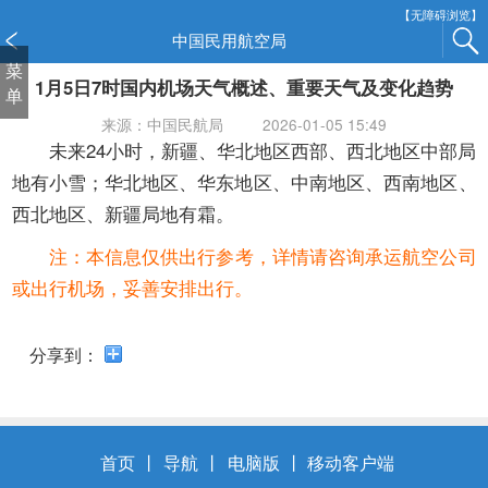
新
【无障碍浏览】
窗
中国民用航空局
口
菜
1月5日7时国内机场天气概述、重要天气及变化趋势
打
单
开
来源：中国民航局
2026-01-05 15:49
无
未来24小时，新疆、华北地区西部、西北地区中部局
障
地有小雪；华北地区、华东地区、中南地区、西南地区、
碍
西北地区、新疆局地有霜。
说
明
注：本信息仅供出行参考，详情请咨询承运航空公司
页
或出行机场，妥善安排出行。
面,
按
Alt
分享到：
加
波
浪
键
首页
丨
导航
丨
电脑版
丨
移动客户端
打