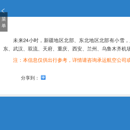
新
窗
口
菜
打
单
开
无
未来24小时，新疆地区北部、东北地区北部有小雪，
障
东、武汉、双流、天府、重庆、西安、兰州、乌鲁木齐机
碍
说
注：本信息仅供出行参考，详情请咨询承运航空公司
明
页
面,
分享到：
按
Alt
加
波
浪
键
打