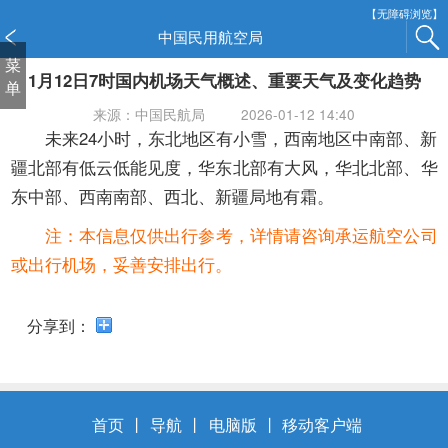
新
【无障碍浏览】
窗
中国民用航空局
口
菜
1月12日7时国内机场天气概述、重要天气及变化趋势
打
单
开
来源：中国民航局
2026-01-12 14:40
无
未来24小时，东北地区有小雪，西南地区中南部、新
障
疆北部有低云低能见度，华东北部有大风，华北北部、华
碍
东中部、西南南部、西北、新疆局地有霜。
说
明
注：本信息仅供出行参考，详情请咨询承运航空公司
页
或出行机场，妥善安排出行。
面,
按
Alt
分享到：
加
波
浪
键
首页
丨
导航
丨
电脑版
丨
移动客户端
打