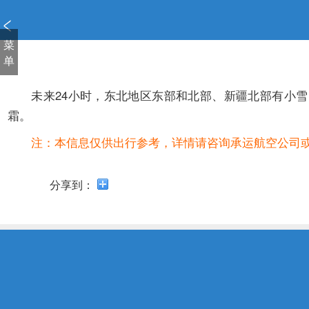
新
窗
口
菜
打
单
开
无
未来24小时，东北地区东部和北部、新疆北部有小雪
障
霜。
碍
说
注：本信息仅供出行参考，详情请咨询承运航空公司
明
页
面,
分享到：
按
Alt
加
波
浪
键
打