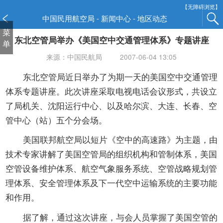
新
【无障碍浏览】
窗
中国民用航空局 - 新闻中心 - 地区动态
口
菜
东北空管局举办《美国空中交通管理体系》专题讲座
打
单
开
来源：中国民航局
2007-06-04 13:05
无
障
东北空管局近日举办了为期一天的美国空中交通管理
碍
体系专题讲座。此次讲座采取电视电话会议形式，共设立
说
了局机关、沈阳运行中心、以及哈尔滨、大连、长春、空
明
管中心（站）五个分会场。
页
面,
美国联邦航空局以短片《空中的高速路》为主题，由
按
技术专家讲解了美国空管局的组织机构和管制体系，美国
Alt
加
空管设备维护体系、航空气象服务系统、空管战略规划管
波
理体系、安全管理体系及下一代空中运输系统的主要功能
浪
和作用。
键
打
据了解，通过这次讲座，与会人员掌握了美国空管的