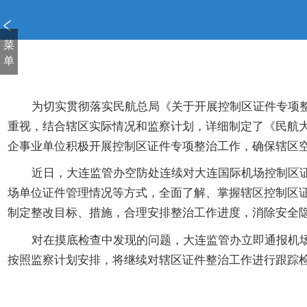
新
窗
口
菜
打
单
开
无
障
为切实贯彻落实民航总局《关于开展控制区证件专项整治
碍
重视，结合辖区实际情况和监察计划，详细制定了《民航
说
企事业单位积极开展控制区证件专项整治工作，确保辖区
明
页
近日，大连监管办空防处连续对大连国际机场控制区证件
面,
场单位证件管理情况等方式，全面了解、掌握辖区控制区
按
制定整改目标、措施，合理安排整治工作进度，消除安全
Alt
加
对在摸底检查中发现的问题，大连监管办立即通报机场集
波
按照监察计划安排，将继续对辖区证件整治工作进行跟踪
浪
键
打