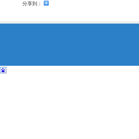
开
分享到：
导
盲
模
式