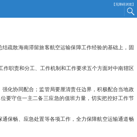
【无障碍浏览】
总结
疏散海南滞留旅客航空运输保障工作经验
的基础上，固
工作职责和分工、工作机制和工作要求五个方面对中南
辖区
、强化协同配合；
监管局要
厘清责任边界，积极配合当地政
单位
要
守住一主二备三应急的值班力量，切实把控好工作节
保通保畅、应急处置等各项工作，全力保障航空运输通道畅