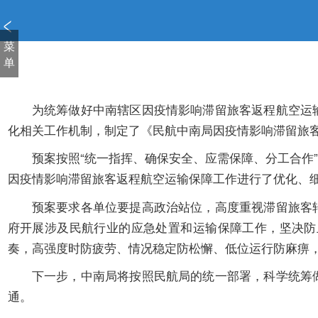
新
窗
口
菜
打
单
开
无
障
为统筹做好中南辖区因疫情影响滞留旅客返程航空运
碍
化相关工作机制，制定了《民航中南局因疫情影响滞留旅
说
明
预案按照“统一指挥、确保安全、应需保障、分工合作
页
因疫情影响滞留旅客返程航空运输保障工作进行了优化、
面,
按
预案要求各单位要提高政治站位，高度重视滞留旅客
Alt
府开展涉及民航行业的应急处置和运输保障工作，坚决防
加
奏，高强度时防疲劳、情况稳定防松懈、低位运行防麻痹
波
浪
下一步，中南局将按照民航局的统一部署，科学统筹
键
通。
打