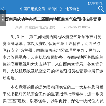
新
【无障碍浏览】
窗
中国民用航空局 - 新闻中心 - 地区动态
口
菜
西南局成功举办第二届西南地区航空气象预报技能竞赛
打
单
开
来源：民航西南地区管理局
2023-06-12 08:52
无
障
5
月
31
日，第二届民航西南地区航空气象预报技能竞
碍
赛圆满落幕，本次大赛以
“
弘扬气象工匠精神，助力民航
说
飞行安全
”
为主题，由民航西南地区管理局主办，民航云
明
南监管局承办，云南机场集团协办，在西南地区各民航单
页
面,
位的高度重视和大力支持下，来自西南空管局、各空管分
按
局、支线机场以及航空公司的
65
名预报员在竞赛中展开激
Alt
烈角逐。
加
波
本次竞赛的目的是为贯彻落实党的二十大精神及习近
浪
平总书记对民航安全工作的重要指示批示精神，进一步夯
键
实
“
三基
”
建设，以赛促学、以学促行，深化一线岗位人员
打