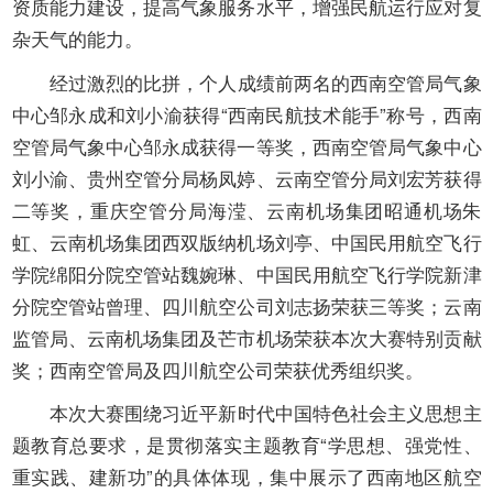
开
资质能力建设，提高气象服务水平，增强民航运行应对复
导
杂天气的能力。
盲
模
经过激烈的比拼，个人成绩前两名的西南空管局气象
式
中心邹永成和刘小渝获得
“
西南民航技术能手
”
称号，西南
空管局气象中心邹永成获得一等奖，西南空管局气象中心
刘小渝、贵州空管分局杨凤婷、云南空管分局刘宏芳获得
二等奖，重庆空管分局海滢、云南机场集团昭通机场朱
虹、云南机场集团西双版纳机场刘亭、中国民用航空飞行
学院绵阳分院空管站魏婉琳、中国民用航空飞行学院新津
分院空管站曾理、四川航空公司刘志扬荣获三等奖；云南
监管局、云南机场集团及芒市机场荣获本次大赛特别贡献
奖；西南空管局及四川航空公司荣获优秀组织奖。
本次大赛围绕习近平新时代中国特色社会主义思想主
题教育总要求，是贯彻落实主题教育
“
学思想、强党性、
重实践、建新功
”
的具体体现，集中展示了西南地区航空