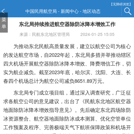
新
【无障碍浏览】
窗
中国民用航空局 - 新闻中心 - 地区动态
口
菜
东北局持续推进航空器除防冰降本增效工作
打
单
开
来源：民航东北地区管理局
2024-01-25 15:05
无
障
为推动东北民航高质量发展，建立以航空公司为核心
碍
的发达航空市场，自2022年起，东北局多措并举推动辖区
说
四大机场开展航空器除防冰降本增效、降费增信工作，切
明
实为航企减负。截至2023年底，哈尔滨、沈阳、大连、长
页
面,
春四个机场总计为航空公司减负8651.89万元。
按
东北局专门成立项目组，通过深入调查研究，广泛征
Alt
加
求各航空公司的意见建议，出台了《民航东北地区航空器
波
地面除防冰降本增效指导意见》。先后确定东北四场除防
浪
冰资源整合、航空器地面除防冰成本测算、优化空管单位
键
工作预案及程序、完善极端天气下航班保障政策和机场开
打