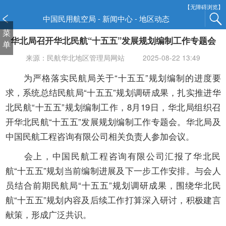
新
【无障碍浏览】
窗
中国民用航空局 - 新闻中心 - 地区动态
口
菜
华北局召开华北民航“十五五”发展规划编制工作专题会
打
单
开
来源：民航华北地区管理局网站
2025-08-22 13:49
无
障
为严格落实民航局关于“十五五”规划编制的进度要
碍
求，系统总结民航局“十五五”规划调研成果，扎实推进华
说
北民航“十五五”规划编制工作，8月19日，华北局组织召
明
开华北民航“十五五”发展规划编制工作专题会。华北局及
页
面,
中国民航工程咨询有限公司相关负责人参加会议。
按
会上，中国民航工程咨询有限公司汇报了华北民
Alt
加
航“十五五”规划当前编制进展及下一步工作安排。与会人
波
员结合前期民航局“十五五”规划调研成果，围绕华北民
浪
航“十五五”规划内容及后续工作打算深入研讨，积极建言
键
献策，形成广泛共识。
打