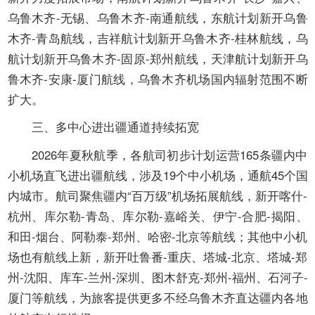
乌鲁木齐-无锡、乌鲁木齐-南通航线，东航计划新开乌鲁
木齐-青岛航线，吉祥航计划新开乌鲁木齐-桂林航线，乌
航计划新开乌鲁木齐-固原-郑州航线，天津航计划新开乌
鲁木齐-安康-厦门航线，乌鲁木齐机场国内辐射范围不断
扩大。
三、多中心进出疆通道持续拓宽
2026年夏秋航季，各航司初步计划运营165条疆内中
小机场直飞进出疆航线，涉及19个中小机场，通航45个国
内城市。航司聚焦疆内“百万级”机场拓展航线，新开喀什-
杭州、库尔勒-青岛、库尔勒-嘉峪关、伊宁-合肥-揭阳、
和田-烟台、阿勒泰-郑州、哈密-北京等航线；其他中小机
场也有航线上新，新开吐鲁番-重庆、塔城-北京、塔城-郑
州-沈阳、库车-兰州-深圳、图木舒克-郑州-福州、石河子-
厦门等航线，为旅客提供更多不经乌鲁木齐直达疆内各地