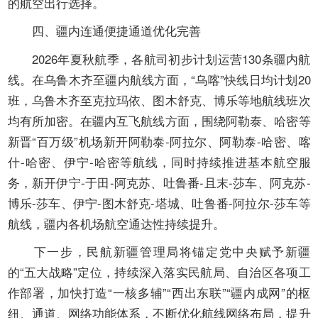
的航空出行选择。
四、疆内连通便捷通道优化完善
2026年夏秋航季，各航司初步计划运营130条疆内航
线。在乌鲁木齐至疆内航线方面，“乌喀”快线日均计划20
班，乌鲁木齐至克拉玛依、图木舒克、博乐等地航线班次
均有所加密。在疆内互飞航线方面，围绕阿勒泰、哈密等
新晋“百万级”机场新开阿勒泰-阿拉尔、阿勒泰-哈密、喀
什-哈密、伊宁-哈密等航线，同时持续推进基本航空服
务，新开伊宁-于田-阿克苏、吐鲁番-且末-莎车、阿克苏-
博乐-莎车、伊宁-图木舒克-塔城、吐鲁番-阿拉尔-莎车等
航线，疆内各机场航空通达性持续提升。
下一步，民航新疆管理局将锚定党中央赋予新疆
的“五大战略”定位，持续深入落实民航局、自治区各项工
作部署，加快打造“一核多辅”“西出东联”“疆内成网”的枢
纽、通道、网络功能体系，不断优化航线网络布局，提升