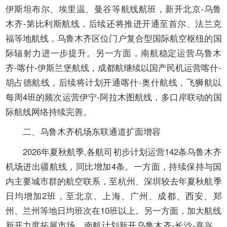
开
伊斯坦布尔、埃里温、曼谷等航线航班，新开北京-乌鲁
导
木齐-第比利斯航线，后续还将推进开通至首尔、法兰克
盲
模
福等地航线，乌鲁木齐区位门户复合型国际航空枢纽的国
式
际辐射力进一步提升。另一方面，南航稳定运营乌鲁木
齐-喀什-伊斯兰堡航线，成都航继续以国产民机运营喀什-
胡占德航线，后续将计划开通喀什-奥什航线，飞狮航以
每周4班的频次运营伊宁-阿拉木图航线，多口岸联动的国
际航线网络持续完善。
二、乌鲁木齐机场东联通道扩面增容
2026年夏秋航季,各航司初步计划运营142条乌鲁木齐
机场进出疆航线，同比增加4条。一方面，持续保持与国
内主要城市群的航空联系，至杭州、深圳较去年夏秋航季
日均增加2班，至北京、上海、广州、成都、西安、郑
州、兰州等地日均班次在10班以上。另一方面，加大航线
新开力度拓展市场，南航计划新开乌鲁木齐-长沙-嘉兴、