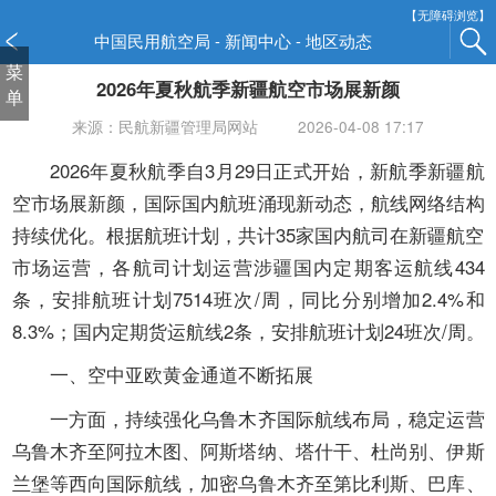
新
【无障碍浏览】
窗
中国民用航空局 - 新闻中心 - 地区动态
口
菜
2026年夏秋航季新疆航空市场展新颜
打
单
开
来源：民航新疆管理局网站
2026-04-08 17:17
无
障
2026年夏秋航季自3月29日正式开始，新航季新疆航
碍
空市场展新颜，国际国内航班涌现新动态，航线网络结构
说
持续优化。根据航班计划，共计35家国内航司在新疆航空
明
市场运营，各航司计划运营涉疆国内定期客运航线434
页
面,
条，安排航班计划7514班次/周，同比分别增加2.4%和
按
8.3%；国内定期货运航线2条，安排航班计划24班次/周。
Alt
加
一、空中亚欧黄金通道不断拓展
波
一方面，持续强化乌鲁木齐国际航线布局，稳定运营
浪
键
乌鲁木齐至阿拉木图、阿斯塔纳、塔什干、杜尚别、伊斯
打
兰堡等西向国际航线，加密乌鲁木齐至第比利斯、巴库、