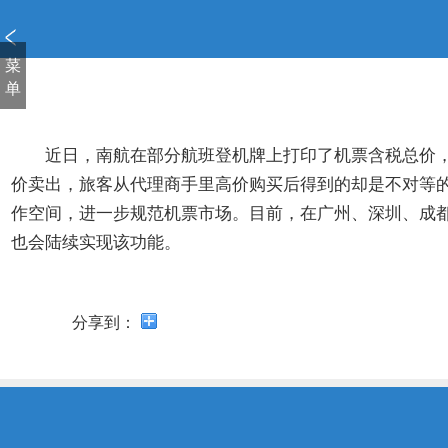
新
窗
口
菜
打
单
开
无
障
近日，南航在部分航班登机牌上打印了机票含税总价，此
碍
价卖出，旅客从代理商手里高价购买后得到的却是不对等的
说
作空间，进一步规范机票市场。目前，在广州、深圳、成
明
也会陆续实现该功能。
页
面,
按
Alt
分享到：
加
波
浪
键
打