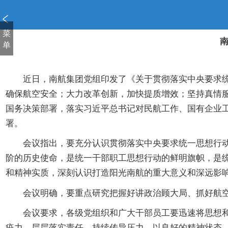
新
窗
口
菜
打
单
开
无
障
近日，南航集团党组印发了《关于贯彻落实中央要求统一
碍
确保航空安全；大力改革创新，加快提质增效；坚持真情服
说
国务决策部署，落实习近平总书记对民航工作、国有企业工
明
署。
页
面,
会议指出，要充分认识贯彻落实中央要求统一思想行动，
按
阶的历史使命，是统一干部职工思想行动的鲜明旗帜，是
Alt
加
和精神实质，深刻认识打造阳光南航的重大意义和深远影
波
会议明确，要重点研究把握好讲政治顾大局、抓好航空安
浪
键
会议要求，各级党组织和广大干部员工要迅速将思想和行
打
疫力，层层落实责任，持续传导压力，以良好的精神状态