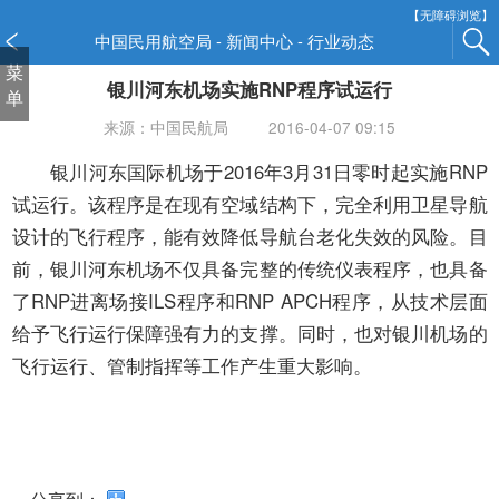
新
【无障碍浏览】
窗
中国民用航空局 - 新闻中心 - 行业动态
口
菜
银川河东机场实施RNP程序试运行
打
单
开
来源：中国民航局
2016-04-07 09:15
无
障
银川河东国际机场于2016年3月31日零时起实施RNP
碍
试运行。该程序是在现有空域结构下，完全利用卫星导航
说
设计的飞行程序，能有效降低导航台老化失效的风险。目
明
前，银川河东机场不仅具备完整的传统仪表程序，也具备
页
面,
了RNP进离场接ILS程序和RNP APCH程序，从技术层面
按
给予飞行运行保障强有力的支撑。同时，也对银川机场的
Alt
飞行运行、管制指挥等工作产生重大影响。
加
波
浪
键
打
分享到：