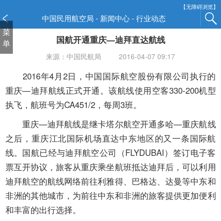
新
【无障碍浏览】
窗
中国民用航空局 - 新闻中心 - 行业动态
口
菜
国航开通重庆—迪拜直达航线
打
单
开
来源：中国民航局
2016-04-07 09:17
无
障
2016年4月2日，中国国际航空股份有限公司执行的
碍
重庆—迪拜航线正式开通。该航线使用空客330-200机型
说
执飞，航班号为CA451/2，每周3班。
明
页
重庆—迪拜航线是继卡塔尔航空开通多哈—重庆航线
面,
之后，重庆江北国际机场直达中东地区的又一条国际航
按
线。国航已经与迪拜航空公司（FLYDUBAI）签订电子客
Alt
加
票互开协议，旅客从重庆乘坐航班抵达迪拜后，可以利用
波
迪拜航空的航线网络前往利雅得、巴格达、达曼等中东和
浪
非洲的其他城市，为前往中东和非洲的旅客提供更加便利
键
和丰富的出行选择。
打