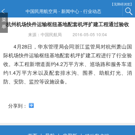
新
【无障碍浏览】
窗
中国民用航空局 - 新闻中心 - 行业动态
口
菜
杭州机场快件运输枢纽基地配套机坪扩建工程通过验收
打
单
开
来源：中国民航局
2016-05-05 10:04
无
障
4月28日，华东管理局会同浙江监管局对杭州萧山国
碍
际机场快件运输枢纽基地配套机坪扩建工程进行了行业验
说
收。本工程新增道面约4.2万平方米、巡场路和服务车道
明
约1.4万平方米以及配套排水沟、围界、助航灯光、消
页
面,
防、安防、监控等设施设备。
按
Alt
加
分享到：
波
浪
键
打