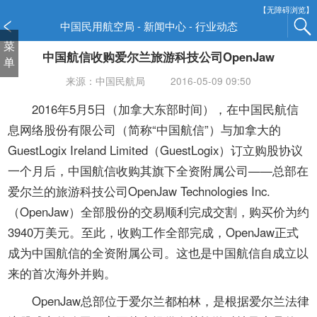
新
【无障碍浏览】
窗
中国民用航空局 - 新闻中心 - 行业动态
口
菜
中国航信收购爱尔兰旅游科技公司OpenJaw
打
单
开
来源：中国民航局
2016-05-09 09:50
无
障
2016年5月5日（加拿大东部时间），在中国民航信
碍
息网络股份有限公司（简称“中国航信”）与加拿大的
说
GuestLogix Ireland Limited（GuestLogix）订立购股协议
明
一个月后，中国航信收购其旗下全资附属公司——总部在
页
面,
爱尔兰的旅游科技公司OpenJaw Technologies Inc.
按
（OpenJaw）全部股份的交易顺利完成交割，购买价为约
Alt
3940万美元。至此，收购工作全部完成，OpenJaw正式
加
成为中国航信的全资附属公司。这也是中国航信自成立以
波
浪
来的首次海外并购。
键
OpenJaw总部位于爱尔兰都柏林，是根据爱尔兰法律
打