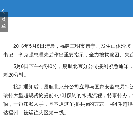
新
窗
口
菜
打
单
开
无
障
2016年5月8日清晨，福建三明市泰宁县发生山体滑坡
碍
书记，李克强总理先后作出重要指示，全力搜救被困、失
说
明
5月8日下午4点40分，厦航北京分公司接到紧急通知，
页
剩20分钟。
面,
按
接到通知后，厦航北京分公司立即与国家安监总局押运仪器
Alt
破特大型超规货物提前4小时预约的常规流程，特事特办
加
辆，一边加派人手，基本通过车推手抬的方式，将4件超规
波
达福州，被运往灾区第一线。
浪
键
打