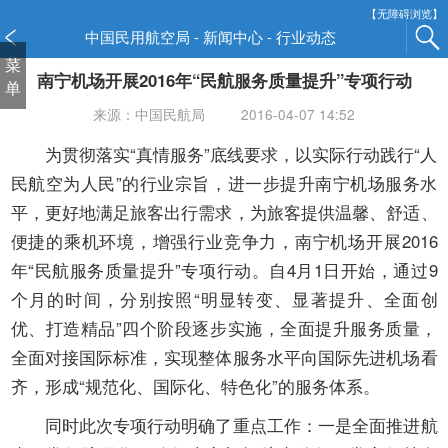
新
【无障碍浏览】
窗
中国民用航空局 - 新闻中心 - 行业动态
口
菜
南宁机场开展2016年“民航服务质量提升”专项行动
打
单
开
来源：中国民航局
2016-04-07 14:52
无
障
为贯彻落实“真情服务”底线要求，以实际行动践行“人
碍
民航空为人民”的行业宗旨，进一步提升南宁机场服务水
说
平，更好地满足旅客出行需求，为旅客提供温馨、舒适、
明
便捷的乘机环境，增强行业竞争力，南宁机场开展2016
页
面,
年“民航服务质量提升”专项行动。自4月1日开始，通过9
按
个月的时间，分别按照“明显转变、显著提升、全面创
Alt
优、打造精品”四个阶段逐步实施，全面提升服务质量，
加
全面对接国际标准，实现整体服务水平向国际先进机场看
波
浪
齐，形成“规范化、国际化、特色化”的服务体系。
键
同时此次专项行动明确了重点工作：一是全面推进航
打