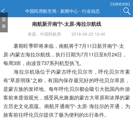
新
【无障碍浏览】
窗
中国民用航空局 - 新闻中心 - 行业动态
口
菜
南航新开南宁-太原-海拉尔航线
打
单
开
来源：中国民航局
2016-06-22 10:40
无
障
暑期旺季即将来临，南航将于7月11日新开南宁-太
碍
原-内蒙古海拉尔航线，执行日期为7月11日至8月24日，
说
每周3班，由波音737系列机型执飞。
明
海拉尔机场位于内蒙古呼伦贝尔市，呼伦贝尔市素
页
面,
有“草原明珠”之称，有国内保存最完好的呼伦贝尔草原，
按
是蒙古族的发祥地。每年呼伦贝尔都会吸引大批国内外游
Alt
客前来度假观光，感受风光旖旎的蒙古大草原和浓厚的蒙
加
古历史文化底蕴。南航开通南宁-太原-海拉尔的开通，为
波
浪
旅客前往呼伦贝尔提供了极为便利的出行条件。
键
打