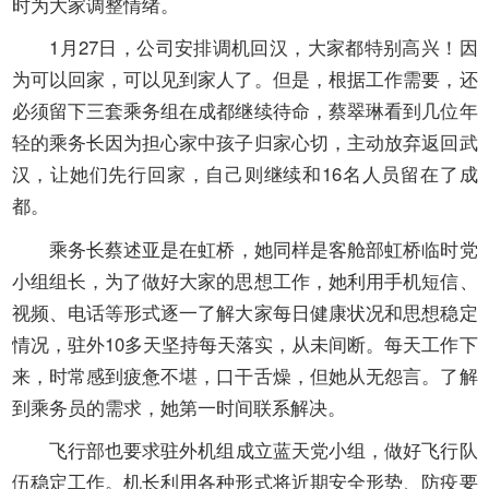
时为大家调整情绪。
1
月
27
日，公司安排调机回汉，大家都特别高兴！因
为可以回家，可以见到家人了。但是，根据工作需要，还
必须留下三套乘务组在成都继续待命，蔡翠琳看到几位年
轻的乘务长因为担心家中孩子归家心切，主动放弃返回武
汉，让她们先行回家，自己则继续和
16
名人员留在了成
都。
乘务长蔡述亚是在虹桥，她同样是客舱部虹桥临时党
小组组长，为了做好大家的思想工作，她利用手机短信、
视频、电话等形式逐一了解大家每日健康状况和思想稳定
情况，驻外
10
多天坚持每天落实，从未间断。每天工作下
来，时常感到疲惫不堪，口干舌燥，但她从无怨言。了解
到乘务员的需求，她第一时间联系解决。
飞行部也要求驻外机组成立蓝天党小组，做好飞行队
伍稳定工作。机长利用各种形式将近期安全形势、防疫要