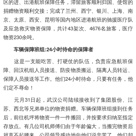
区的进、出港航班保障任务，滞留旅客顺利归国、使馆的
捐赠物资顺利交接；完成了兰州、西宁、银川、上海、南
京、太原、西安、昆明等国内地区进港航班的驰援医疗队
及应急救灾物资保障，共计
43
架次、
4676
名旅客，医疗
物资
230
余吨。
车辆保障班组
:24
小时待命的保障者
这是一支
能吃苦、打硬仗的队伍，
负责应急航班保
障、回汉机组人员接送、防疫物质搬运、隔离人员转运、
保障人员接送等工作。他们
24
小时待命，只要有任务，他
们定不辱命！
元月
31
日起，武汉公司陆续接收到了集团股份、江
苏、西北等兄弟单位的物资捐赠。车辆保障班组接到任务
后，前往机坪将物资一件一件搬回，并按要求归纳至指定
存放点。有几位司机师傅们由于年龄偏大，当搬完物资后
就直不起腰来。公司领导感动地向他们说辛苦了，他们却