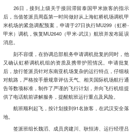
开
导
26
日，接到上级关于接回滞留泰国甲米旅客的指示
盲
后，当值签派员周磊第一时间做好从上海虹桥机场调机甲
模
米机场的紧急调配预案，申请于
27
日执行
MU299
（虹桥
-
式
甲米）调机，恢复
MU2640
（甲米
-
武汉）航班并发布延误
消息。
刻不容缓，在协调总部航务申请调机批复的同时，他
又确认虹桥调机机组的资质及携带护照情况。申请批复
后，放行签派员针对东南亚机场复杂的运行特点，仔细核
对航路，严格按手册规章评估天气、相关国际机场航行通
告等数项标准，制作了严谨的飞行计划，并向飞行机组提
供了电话航前讲解服务，提醒航班运行重点及风险。
航班顺利起飞，按计划接到
91
名旅客，在武汉安全落
地。
签派班组长魏滔、成员房建川、耿恒涛、运行经理吕