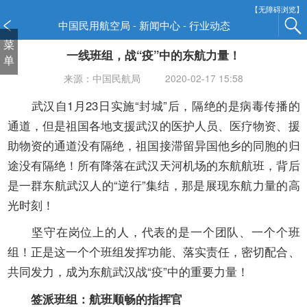
新
【无障碍浏览】
窗
中国民用航空局 - 新闻中心 - 行业动态
口
菜
一线班组，战“疫”中的东航力量！
打
单
开
来源：中国民航局
2020-02-17 15:58
无
障
武汉自
1
月
23
日实施“封城”后，隔绝的是病毒传播的
碍
通道，但是祖国各地支援武汉的医护人员、医疗物资、援
说
助物资的通道没有隔绝，祖国接滞留异国他乡的同胞的归
明
途没有隔绝！所有降落在武汉天河机场的东航航班，背后
页
面,
是一群东航武汉人的“逆行”集结，那是展现东航力量的高
按
光时刻！
Alt
加
坚守在岗位上的人，代表的是一个团队、一个个班
波
组！正是这一个个班组发挥功能、落实责任，密切配合、
浪
共同发力，成为东航武汉战“疫”中的重要力量！
键
打
签派班组：航班顺畅的指挥官