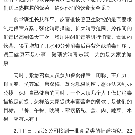
们送上热腾腾的饭菜，确保他们的饮食安全呢？
食堂班组长从和平、赵富银按照卫生防控的最高要求
制定保障方案，强化消毒措施、扩大消毒范围。操作间的
消毒提高到每天三次、餐厅用
84
消毒液进行消毒。食堂的
炊具、筷子增加了开水
40
分钟消毒后再紫外线消毒程序，
员工健康不是小事，繁琐的消毒步骤，为的是大家的健
康！
同时，紧急召集人员参加餐食保障，周聪、王广力、
肖同春、吴齐军、唐双梅、童秀积极响应，想办法来到办
公楼。保证自己健康的同时，一个人顶几个人！做好消毒
措施是前提，怎样给大家提供丰富营养的餐饮，是他们的
目标。早餐、午餐、晚餐，荤素搭配、蛋、肉、蔬菜、水
果，应有尽有！
2
月
11
日，武汉公司接到一批食品类的捐赠物资。
22