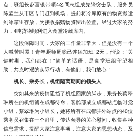
点，班组长赵富银带领
4
名同志组成先锋突击队，服务员
陈孟兰从市区专门赶到机场，提前将冷库原有的物资搬运
到冰箱里存放，为接收捐赠物资留出位置。经过大家的努
力，
4
吨货物顺利进入食堂冷藏库内。
这段保障时间，大家的工作量非常大，但是没有一个
人喊苦叫累！青年厨师周聪己连续加班
12
天，他说：“关
键时期，我们都在！”简单的话语，是食堂班组守望相
助，共克时艰的实际行动，有他们，我们放心！
机长、乘务长，机组隔离期间的领头人
突如其来的疫情阻挡了机组回家的脚步，乘务长蔡翠
琳所在的机组留在成都待命，客舱部成立成都站点临时党
小组，蔡翠琳为小组长，她将所有在成都驻外站点的
40
位
乘务员召集在一个群里，传达领导的关心慰问，收集各种
信息需求，提醒大家注意事项，注意大家的思想动态，及