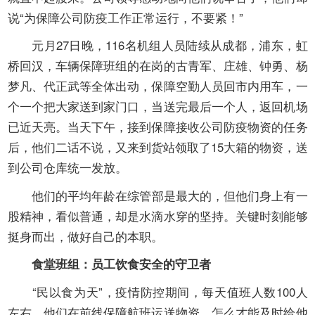
说“为保障公司防疫工作正常运行，不要紧！”
元月
27
日晚，
116
名机组人员陆续从成都，浦东，虹
桥回汉，车辆保障班组的在岗的古青军、庄雄、钟勇、杨
梦凡、代正武等全体出动，保障空勤人员回市内用车，一
个一个把大家送到家门口，当送完最后一个人，返回机场
已近天亮。当天下午，接到保障接收公司防疫物资的任务
后，他们二话不说，又来到货站领取了
15
大箱的物资，送
到公司仓库统一发放。
他们的平均年龄在综管部是最大的，但他们身上有一
股精神，看似普通，却是水滴水穿的坚持。关键时刻能够
挺身而出，做好自己的本职。
食堂班组：员工饮食安全的守卫者
“民以食为天”，疫情防控期间，每天值班人数
100
人
左右，他们在前线保障航班运送物资，怎么才能及时给他