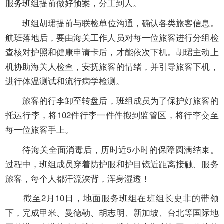
服务班组提前做好预案，分工到人。
班组胡珺提前与联检单位沟通，确认各类旅客信息。
航班落地后，要由海关工作人员对每一位旅客进行分组检
查核对护照和健康申请卡后，才能依次下机。胡珺主动上
机协助海关人检查，安抚旅客的情绪，并引导旅客下机，
进行体温测试和流行病学检测。
旅客的行李卸至转盘后，班组成员为了保护好旅客的
托运行李，将
102
件行李一件件搬到监管区，将行李交至
每一位旅客手上。
待海关全面消毒后，历时近
5
小时的保障圆满结束。
过程中，班组成员穿着防护服和护目镜近距离接触、服务
旅客，每个人都汗流浃背，浑身湿透！
截至
2
月
10
日，地面服务班组在班组长史非的带领
下，完成甲米、曼德勒、胡志明、新加坡、台北等国际地