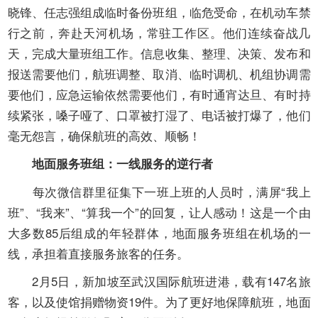
晓锋、任志强组成临时备份班组，临危受命，在机动车禁
行之前，奔赴天河机场，常驻工作区。他们连续奋战几
天，完成大量班组工作。信息收集、整理、决策、发布和
报送需要他们，航班调整、取消、临时调机、机组协调需
要他们，应急运输依然需要他们，有时通宵达旦、有时持
续紧张，嗓子哑了、口罩被打湿了、电话被打爆了，他们
毫无怨言，确保航班的高效、顺畅！
地面服务班组：一线服务的逆行者
每次微信群里征集下一班上班的人员时，满屏“我上
班”、“我来”、“算我一个”的回复，让人感动！这是一个由
大多数
85
后组成的年轻群体，地面服务班组在机场的一
线，承担着直接服务旅客的任务。
2
月
5
日，新加坡至武汉国际航班进港，载有
147
名旅
客，以及使馆捐赠物资
19
件。为了更好地保障航班，地面